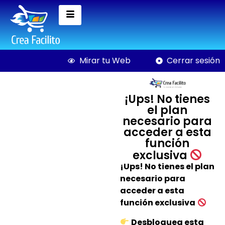
Mirar tu Web
Cerrar sesión
¡Ups! No tienes
el plan
necesario para
acceder a esta
función
exclusiva
Curso de Publicidad en
¡Ups! No tienes el plan
Facebook
necesario para
$
20,00
+
AGREGAR
acceder a esta
función exclusiva
Desbloquea esta